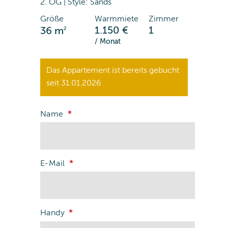
2. OG | Style: Sands
Größe
Warmmiete
Zimmer
2
1.150 €
1
36 m
/ Monat
Das Appartement ist bereits gebucht
seit 31.01.2026
Name
E-Mail
Handy