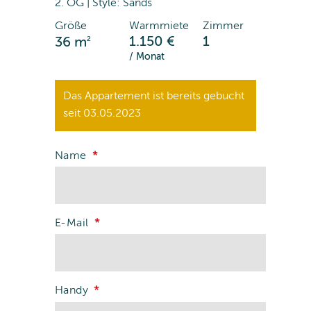
2. OG | Style: Sands
Größe
Warmmiete
Zimmer
2
1.150 €
1
36 m
/ Monat
Das Appartement ist bereits gebucht
seit 03.05.2023
Name
E-Mail
Handy