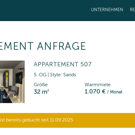
UNTERNEHMEN
R
EMENT ANFRAGE
APPARTEMENT 507
5. OG | Style: Sands
Größe
Warmmiete
2
1.070 €
32 m
/ Monat
st bereits gebucht seit 11.09.2025