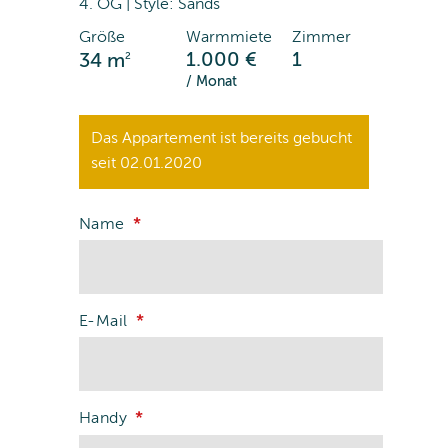
4. OG | Style: Sands
Größe
Warmmiete
Zimmer
2
1.000 €
1
34 m
/ Monat
Das Appartement ist bereits gebucht
seit 02.01.2020
Name
E-Mail
Handy