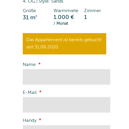
4. OG | Style: Sands
Größe
Warmmiete
Zimmer
2
1.000 €
1
31 m
/ Monat
Das Appartement ist bereits gebucht
seit 31.08.2020
Name
E-Mail
Handy