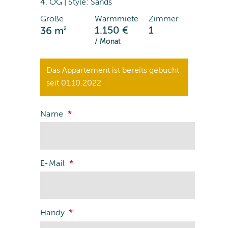
4. OG | Style: Sands
Größe
Warmmiete
Zimmer
2
1.150 €
1
36 m
/ Monat
Das Appartement ist bereits gebucht
seit 01.10.2022
Name
E-Mail
Handy