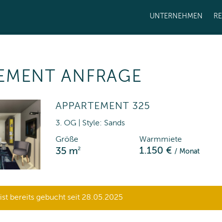
UNTERNEHMEN
R
EMENT ANFRAGE
APPARTEMENT 325
3. OG | Style: Sands
Größe
Warmmiete
2
1.150 €
35 m
/ Monat
st bereits gebucht seit 28.05.2025