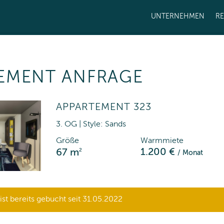
UNTERNEHMEN
R
EMENT ANFRAGE
APPARTEMENT 323
3. OG | Style: Sands
Größe
Warmmiete
2
1.200 €
67 m
/ Monat
st bereits gebucht seit 31.05.2022