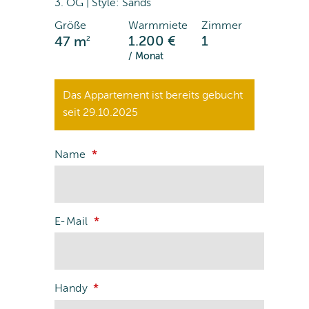
3. OG | Style: Sands
Größe
Warmmiete
Zimmer
2
1.200 €
1
47 m
/ Monat
Das Appartement ist bereits gebucht
seit 29.10.2025
Name
E-Mail
Handy