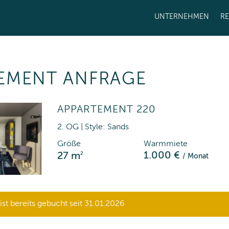
UNTERNEHMEN
R
EMENT ANFRAGE
APPARTEMENT 220
2. OG | Style: Sands
Größe
Warmmiete
2
1.000 €
27 m
/ Monat
st bereits gebucht seit 31.01.2026