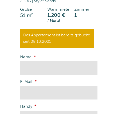
2. OG | Style: Sands
Größe
Warmmiete
Zimmer
2
1.200 €
1
51 m
/ Monat
Das Appartement ist bereits gebucht
seit 08.10.2021
Name
E-Mail
Handy